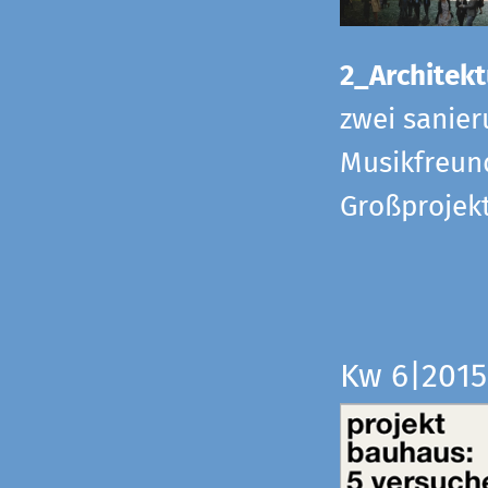
2_Architekt
zwei sanier
Musikfreund
Großprojek
Kw 6|201