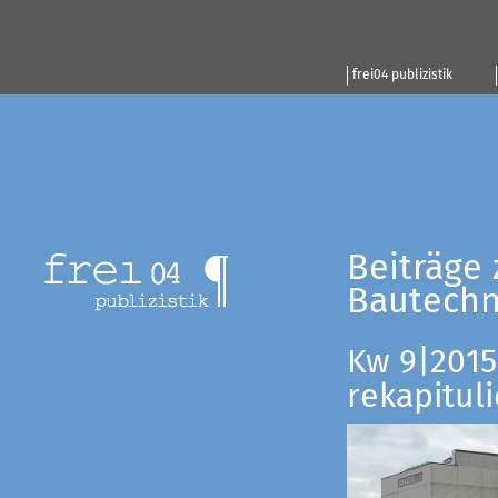
frei04 publizistik
Beiträge 
Bautechn
Kw 9|2015:
rekapituli