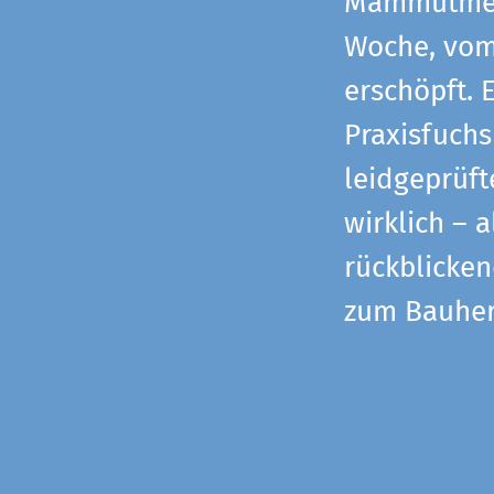
Mammutmess
Woche, vom 
erschöpft. 
Praxisfuchs
leidgeprüf
wirklich – 
rückblicke
zum Bauher