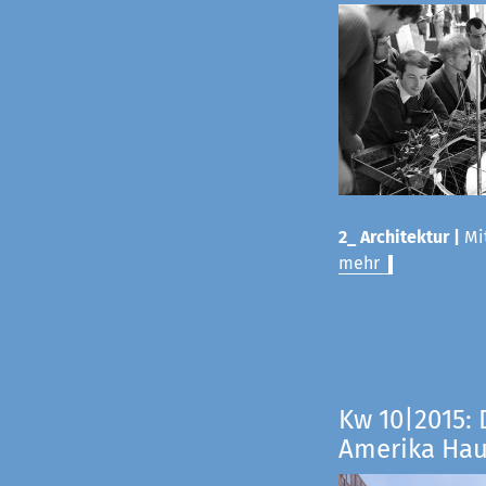
2_ Architektur |
Mit
mehr
Kw 10|2015: 
Amerika Ha