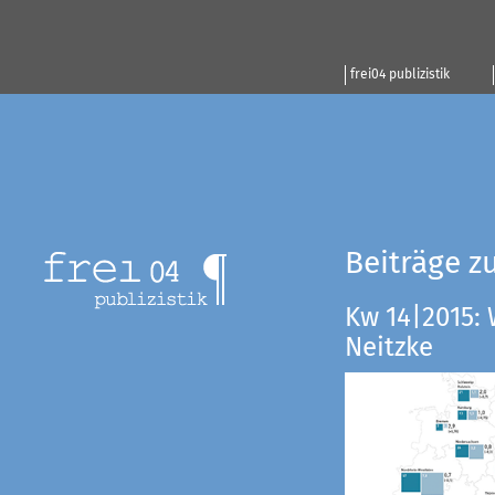
frei04 publizistik
Beiträge z
Kw 14|2015:
Neitzke