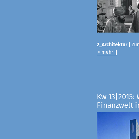
2_Architektur |
Zum
> mehr
Kw 13|2015: 
Finanzwelt i