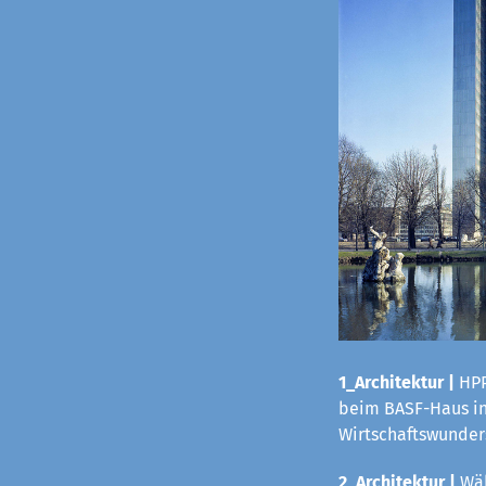
1_Architektur |
HPP
beim BASF-Haus in 
Wirtschaftswunders
2_Architektur |
Wäh