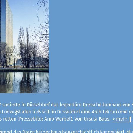
 sanierte in Düsseldorf das legendäre Dreischeibenhaus von H
Ludwigshafen ließ sich in Düsseldorf eine Architekturikone d
 retten (Pressebild: Arno Wurbel). Von Ursula Baus.
> mehr
rend das Dreischeibenhaus baugeschichtlich kanonisiert ist