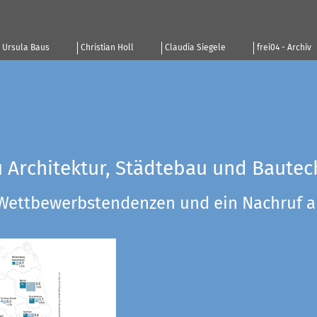
Ursula Baus
Christian Holl
Claudia Siegele
frei04 - Archiv
u Architektur, Städtebau und Bautec
 Wettbewerbstendenzen und ein Nachruf a