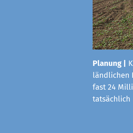
Planung |
K
ländlichen
fast 24 Mi
tatsächlic