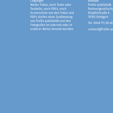
Copyright
Kontakt
Weder Fotos, noch Texte oder
frei04-publizistik
Textteile, noch PDFs, noch
Partnergesellscha
Screenshots von den Fotos und
Klüpfelstraße 6
PDFs dürfen ohne Zustimmung
70193 Stuttgart
von frei04 publizistik und den
Tel. 0049 711 28 49
Fotografen im Internet oder in
anderer Weise benutzt werden.
contact@frei04-pu