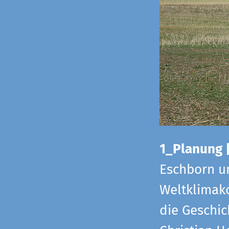
1_Planung 
Eschborn u
Weltklimako
die Geschic