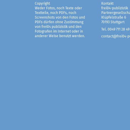
Copyright
Kontakt
Weder Fotos, noch Texte oder
frei04-publizistik
Textteile, noch PDFs, noch
Partnergesellscha
Screenshots von den Fotos und
Klüpfelstraße 6
PDFs dürfen ohne Zustimmung
70193 Stuttgart
von frei04 publizistik und den
Tel. 0049 711 28 49
Fotografen im Internet oder in
anderer Weise benutzt werden.
contact@frei04-pu