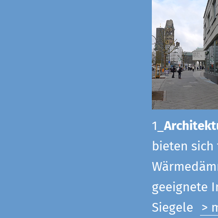
1_
Architekt
bieten sich
Wärmedämmu
geeignete 
Siegel
e
> 