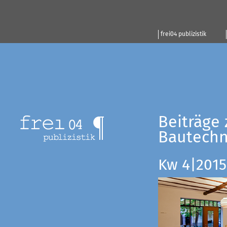
frei04 publizistik
Beiträge 
Bautechn
Kw 4|2015