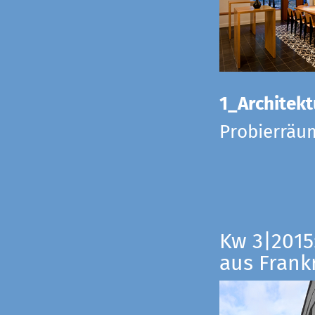
1_Architekt
Probierräu
Kw 3|2015
aus Frankr