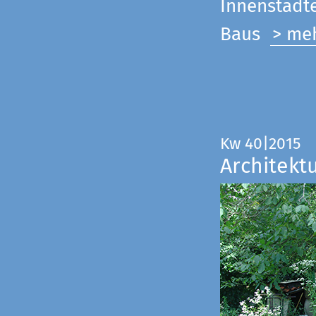
Innenstadte
Baus
> me
Kw 40|2015
Architekt