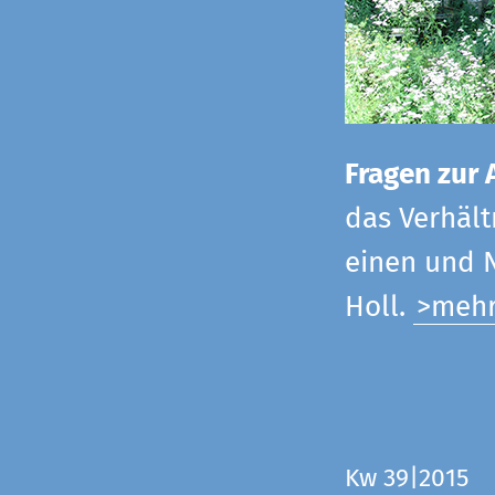
Fragen zur 
das Verhältn
einen und N
Holl.
>meh
Kw 39|2015