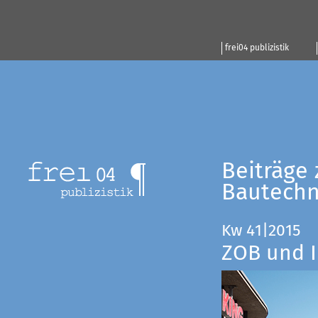
frei04 publizistik
Beiträge 
Bautechn
Kw 41|2015
ZOB und I