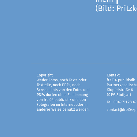
(Bild: Pritz
Copyright
Kontakt
Weder Fotos, noch Texte oder
frei04-publizistik
Textteile, noch PDFs, noch
Partnergesellscha
Screenshots von den Fotos und
Klüpfelstraße 6
PDFs dürfen ohne Zustimmung
70193 Stuttgart
von frei04 publizistik und den
Tel. 0049 711 28 49
Fotografen im Internet oder in
anderer Weise benutzt werden.
contact@frei04-pu