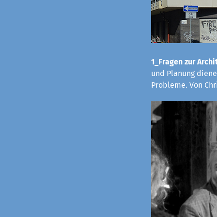
1_Fragen zur Archit
und Planung dienen
Probleme. Von Chr