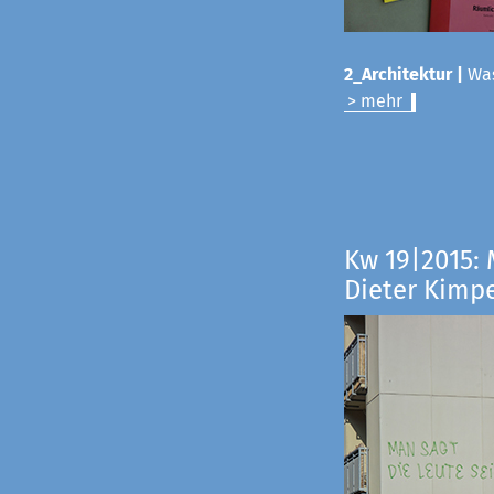
2_Architektur |
Was
> mehr
Kw 19|2015:
Dieter Kimp