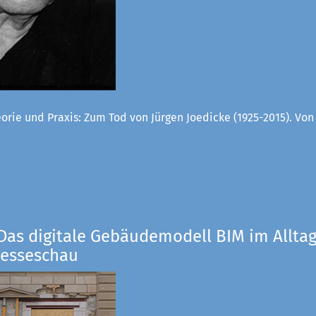
orie und Praxis: Zum Tod von Jürgen Joedicke (1925-2015). Vo
Das digitale Gebäudemodell BIM im Alltag
resseschau