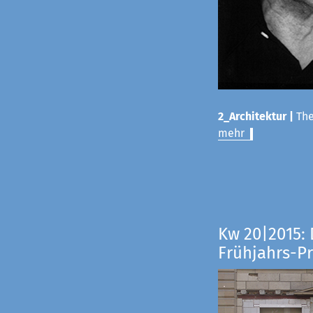
2_Architektur |
The
mehr
Kw 20|2015: 
Frühjahrs-P