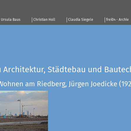
Ursula Baus
Christian Holl
Claudia Siegele
frei04 - Archiv
u Architektur, Städtebau und Bautec
Wohnen am Riedberg, Jürgen Joedicke (19