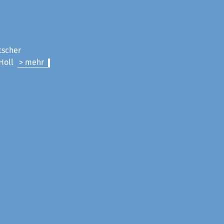
tscher
 Holl
> mehr