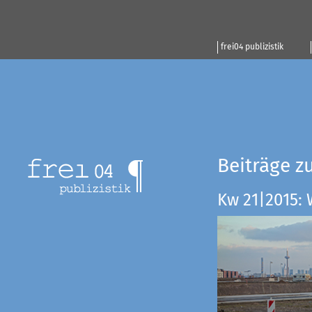
frei04 publizistik
Beiträge z
Kw 21|2015: 