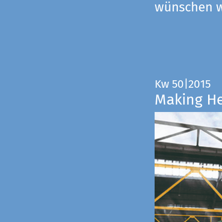
wünschen wi
Kw 50|2015
Making H