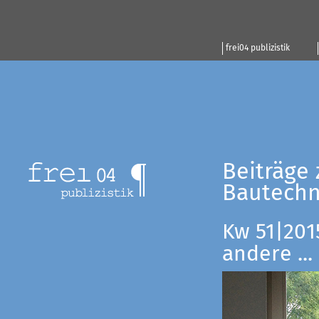
frei04 publizistik
Beiträge 
Bautechn
Kw 51|201
andere ...