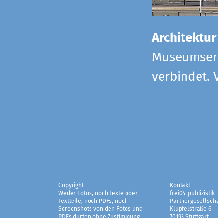
Architektur
Museumserw
verbindet. 
Copyright
Kontakt
Weder Fotos, noch Texte oder
frei04-publizistik
Textteile, noch PDFs, noch
Partnergesellscha
Screenshots von den Fotos und
Klüpfelstraße 6
PDFs dürfen ohne Zustimmung
70193 Stuttgart