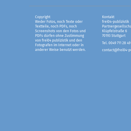
Copyright
Kontakt
Weder Fotos, noch Texte oder
frei04-publizistik
Textteile, noch PDFs, noch
Partnergesellscha
Screenshots von den Fotos und
Klüpfelstraße 6
PDFs dürfen ohne Zustimmung
70193 Stuttgart
von frei04 publizistik und den
Tel. 0049 711 28 49
Fotografen im Internet oder in
anderer Weise benutzt werden.
contact@frei04-pu