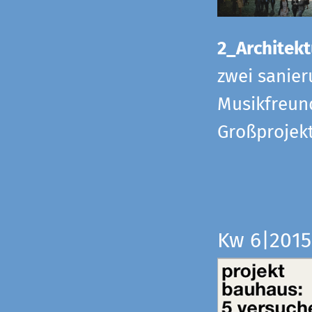
2_Architekt
zwei sanier
Musikfreund
Großprojek
Kw 6|201