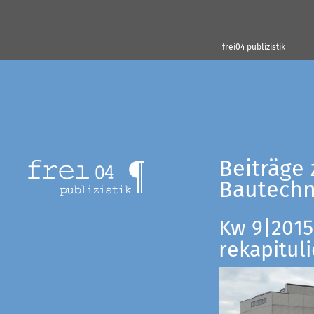
frei04 publizistik
Beiträge 
Bautechn
Kw 9|2015:
rekapituli