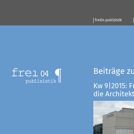
frei04 publizistik
Beiträge z
Kw 9|2015: F
die Architekt