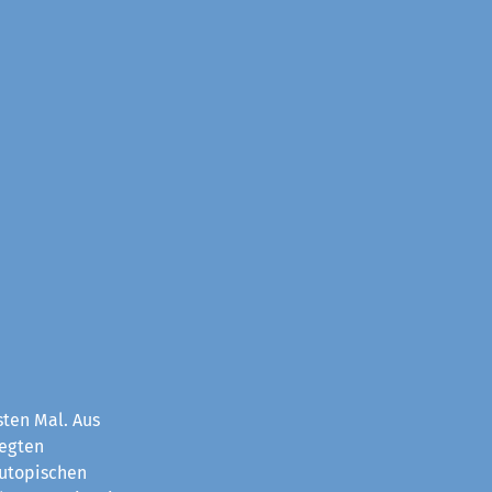
sten Mal. Aus
legten
 utopischen