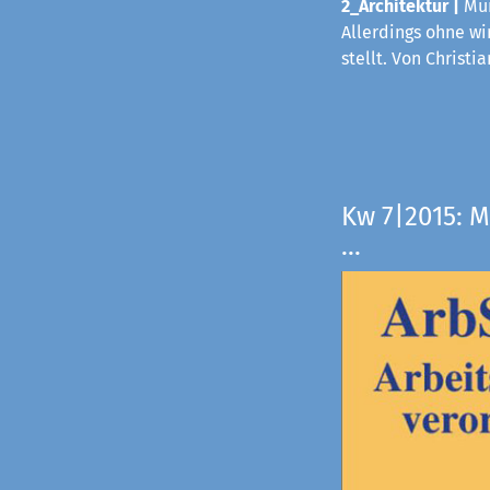
2_Architektur |
Mün
Allerdings ohne wi
stellt. Von Christi
Kw 7|2015: M
...