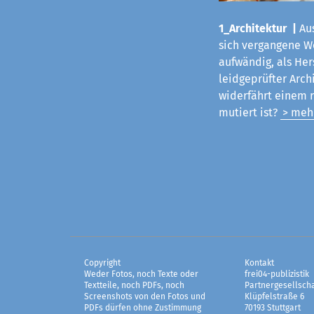
1_Architektur |
Aus
sich vergangene Woc
aufwändig, als Her
leidgeprüfter Arch
widerfährt einem 
mutiert ist?
> meh
Copyright
Kontakt
Weder Fotos, noch Texte oder
frei04-publizistik
Textteile, noch PDFs, noch
Partnergesellscha
Screenshots von den Fotos und
Klüpfelstraße 6
PDFs dürfen ohne Zustimmung
70193 Stuttgart