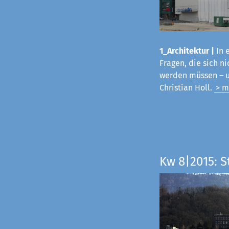
1_Architektur |
In 
Fragen, die sich 
werden müssen – u
Christian Holl.
> m
Kw 8|2015: 