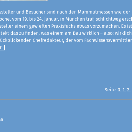
steller und Besucher sind nach den Mammutmessen wie der 
he, vom 19. bis 24. Januar, in München traf, schlichtweg ersch
steller einem gewieften Praxisfuchs etwas vorzumachen. Es ist
itekt das zu finden, was einem am Bau wirklich – also: wirklich
rückblickenden Chefredakteur, der vom Fachwissensvermittle
r
Seite
0
1
2
ft