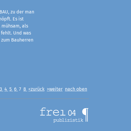
BAU, zu der man
öpft. Es ist
 mühsam, als
 fehlt. Und was
r zum Bauherren
3
4
5
6
7
8
<zurück
>weiter
nach oben