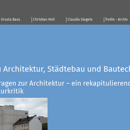
Ursula Baus
Christian Holl
Claudia Siegele
frei04 - Archiv
u Architektur, Städtebau und Bautec
ragen zur Architektur – ein rekapitulieren
urkritik