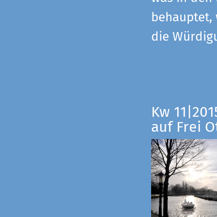
behauptet,
die Würdig
Kw 11|201
auf Frei O