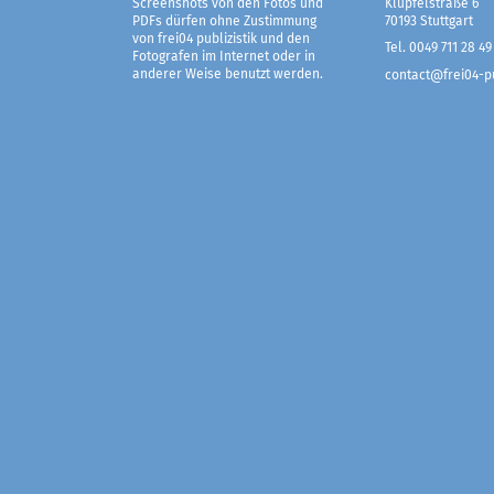
Screenshots von den Fotos und
Klüpfelstraße 6
PDFs dürfen ohne Zustimmung
70193 Stuttgart
von frei04 publizistik und den
Tel. 0049 711 28 49
Fotografen im Internet oder in
anderer Weise benutzt werden.
contact@frei04-pu