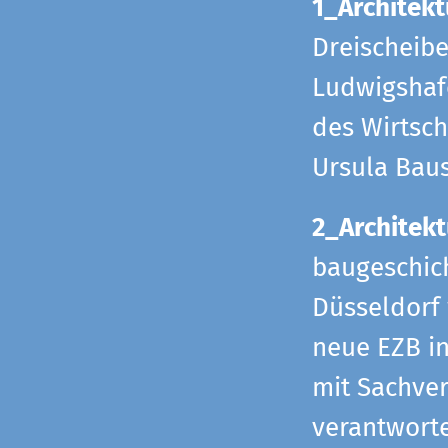
1_Architekt
Dreischeib
Ludwigshafe
des Wirtsch
Ursula Bau
2_Architekt
baugeschich
Düsseldorf 
neue EZB in
mit Sachverh
verantworte