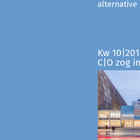
alternative
Kw 10|201
C|O zog i