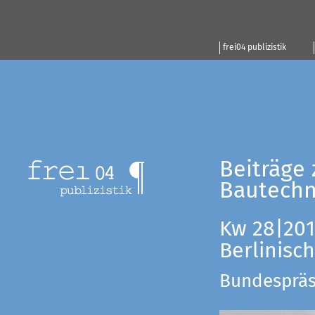
frei04 publizistik
Beiträge 
Bautechn
Kw 28|201
Berlinisc
Bundespräsi