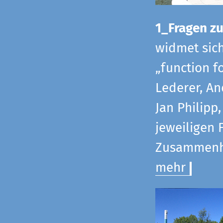
1_Fragen zur
widmet sic
„function f
Lederer, An
Jan Philipp
jeweiligen 
Zusammenha
mehr