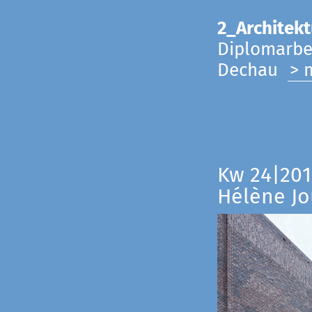
2_Architekt
Diplomarbei
Dechau
> 
Kw 24|201
Hélène Jo