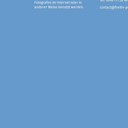
Tel. 0049 711 28 49
Fotografen im Internet oder in
anderer Weise benutzt werden.
contact@frei04-pu