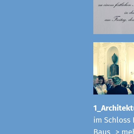
1_Architekt
im Schloss 
Baus
> me