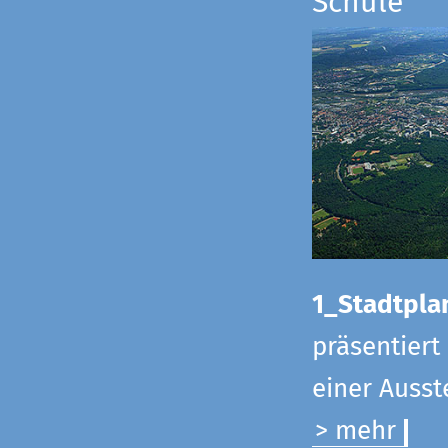
Schule
1_Stadtpla
präsentiert
einer Ausst
> mehr