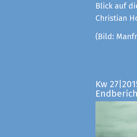
Blick auf di
Christian 
(Bild:
Manfr
Kw 27|201
Endberich