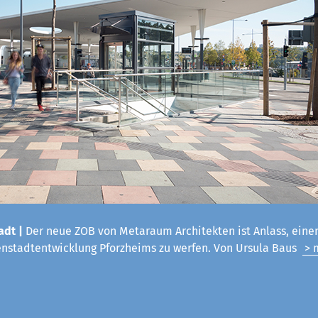
adt |
Der neue ZOB von Metaraum Architekten ist Anlass, einen
enstadtentwicklung Pforzheims zu werfen. Von Ursula Baus
> 