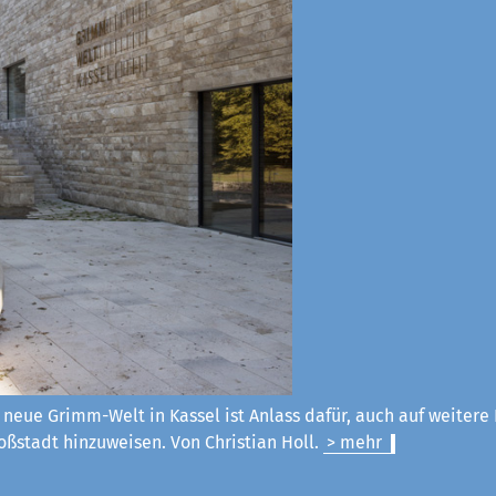
 neue Grimm-Welt in Kassel ist Anlass dafür, auch auf weitere
ßstadt hinzuweisen. Von Christian Holl.
> mehr