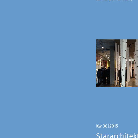
Kw 38|2015
Stararchitek