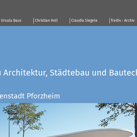
Ursula Baus
Christian Holl
Claudia Siegele
frei04 - Archiv
u Architektur, Städtebau und Bautec
enstadt Pforzheim