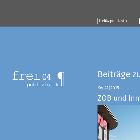
frei04 publizistik
Beiträge z
Kw 41|2015
ZOB und Inn