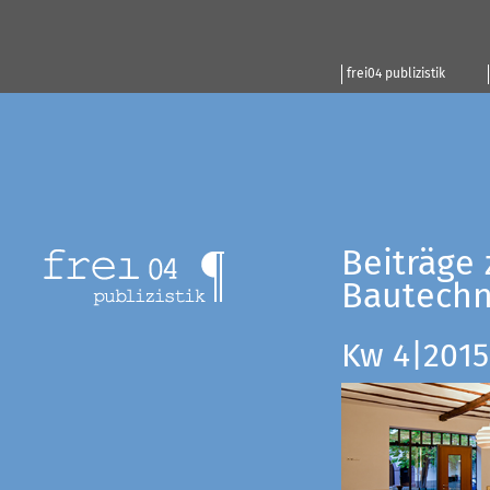
frei04 publizistik
Beiträge 
Bautechn
Kw 4|2015