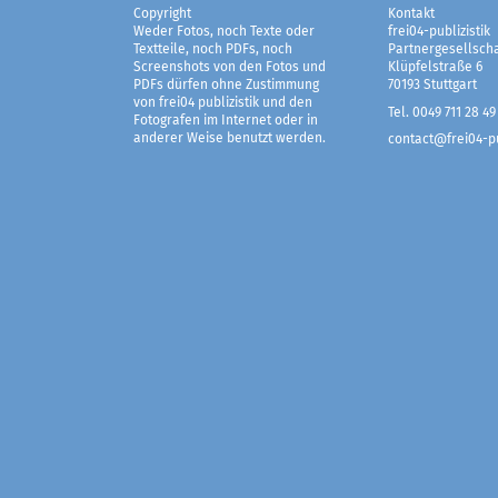
Copyright
Kontakt
Weder Fotos, noch Texte oder
frei04-publizistik
Textteile, noch PDFs, noch
Partnergesellscha
Screenshots von den Fotos und
Klüpfelstraße 6
PDFs dürfen ohne Zustimmung
70193 Stuttgart
von frei04 publizistik und den
Tel. 0049 711 28 49
Fotografen im Internet oder in
anderer Weise benutzt werden.
contact@frei04-pu