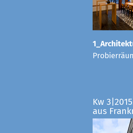
1_Architekt
Probierräu
Kw 3|2015
aus Frankr