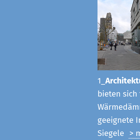
1_
Architekt
bieten sich
Wärmedämmu
geeignete 
Siegel
e
> 