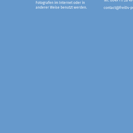
Tel. 0049 711 28 49
Fotografen im Internet oder in
anderer Weise benutzt werden.
contact@frei04-pu