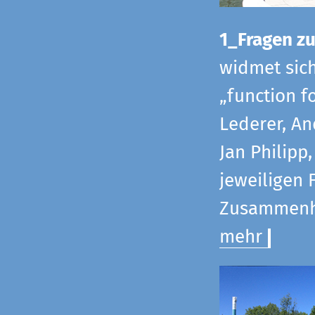
1_Fragen zur
widmet sic
„function f
Lederer, An
Jan Philipp
jeweiligen 
Zusammenha
mehr