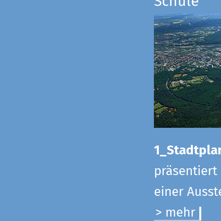
Schule
1_Stadtpla
präsentiert
einer Ausst
> mehr