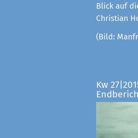
Blick auf di
Christian 
(Bild:
Manfr
Kw 27|201
Endberich