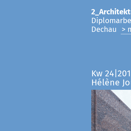
2_Architekt
Diplomarbei
Dechau
> 
Kw 24|201
Hélène Jo