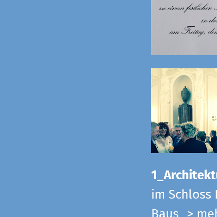
1_Architekt
im Schloss 
Baus
> me