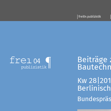
frei04 publizistik
Beiträge 
Bautechn
Kw 28|201
Berlinisc
Bundespräsi