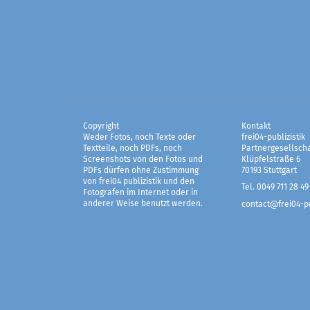
Copyright
Kontakt
Weder Fotos, noch Texte oder
frei04-publizistik
Textteile, noch PDFs, noch
Partnergesellscha
Screenshots von den Fotos und
Klüpfelstraße 6
PDFs dürfen ohne Zustimmung
70193 Stuttgart
von frei04 publizistik und den
Tel. 0049 711 28 49
Fotografen im Internet oder in
anderer Weise benutzt werden.
contact@frei04-pu