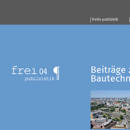
frei04 publizistik
Beiträge 
Bautechn