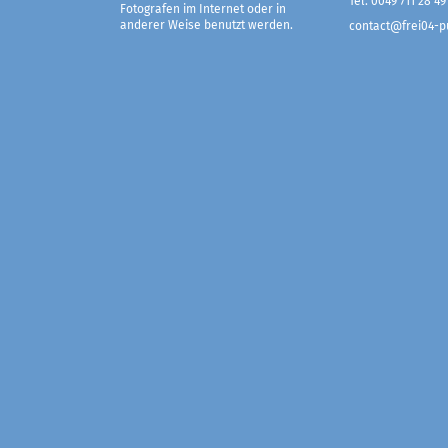
Tel. 0049 711 28 49
Fotografen im Internet oder in
anderer Weise benutzt werden.
contact@frei04-pu