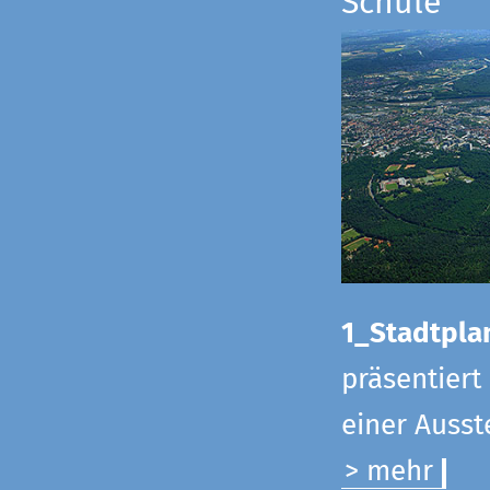
Schule
1_Stadtpla
präsentiert
einer Ausst
> mehr