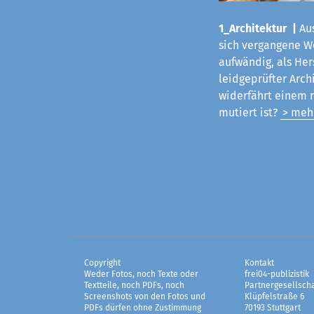
1_Architektur |
Aus
sich vergangene Woc
aufwändig, als Her
leidgeprüfter Arch
widerfährt einem 
mutiert ist?
> meh
Copyright
Kontakt
Weder Fotos, noch Texte oder
frei04-publizistik
Textteile, noch PDFs, noch
Partnergesellscha
Screenshots von den Fotos und
Klüpfelstraße 6
PDFs dürfen ohne Zustimmung
70193 Stuttgart