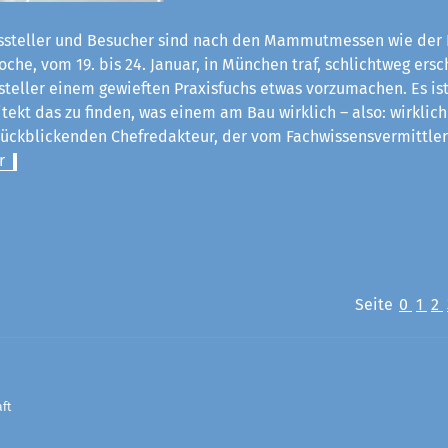
steller und Besucher sind nach den Mammutmessen wie der 
he, vom 19. bis 24. Januar, in München traf, schlichtweg ersch
steller einem gewieften Praxisfuchs etwas vorzumachen. Es ist
itekt das zu finden, was einem am Bau wirklich – also: wirklich
rückblickenden Chefredakteur, der vom Fachwissensvermittle
r
Seite
0
1
2
ft