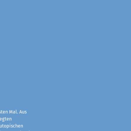
sten Mal. Aus
legten
 utopischen