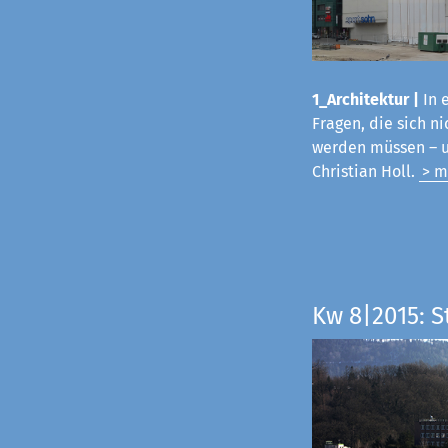
1_Architektur |
In 
Fragen, die sich 
werden müssen – u
Christian Holl.
> m
Kw 8|2015: 