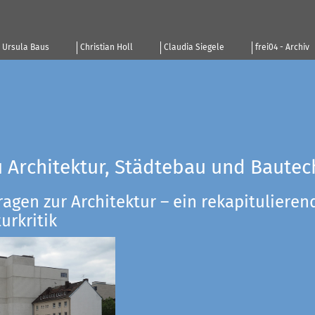
Ursula Baus
Christian Holl
Claudia Siegele
frei04 - Archiv
u Architektur, Städtebau und Bautec
ragen zur Architektur – ein rekapitulieren
urkritik