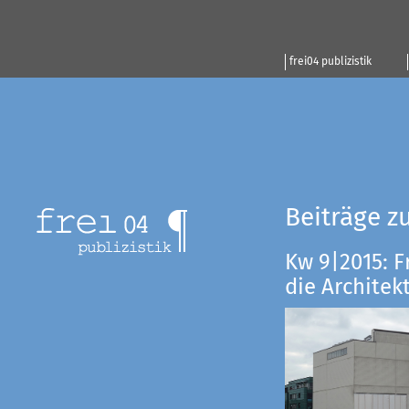
frei04 publizistik
Beiträge z
Kw 9|2015: F
die Architekt