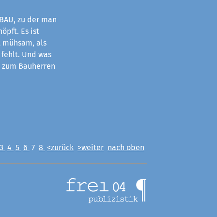
BAU, zu der man
öpft. Es ist
 mühsam, als
 fehlt. Und was
r zum Bauherren
3
4
5
6
7
8
<zurück
>weiter
nach oben