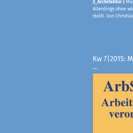
2_Architektur |
Mün
Allerdings ohne wi
stellt. Von Christi
Kw 7|2015: M
...