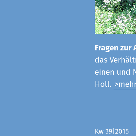
Fragen zur 
das Verhältn
einen und N
Holl.
>meh
Kw 39|2015