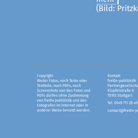
(Bild: Pritz
Copyright
Kontakt
Weder Fotos, noch Texte oder
frei04-publizistik
Textteile, noch PDFs, noch
Partnergesellscha
Screenshots von den Fotos und
Klüpfelstraße 6
PDFs dürfen ohne Zustimmung
70193 Stuttgart
von frei04 publizistik und den
Tel. 0049 711 28 49
Fotografen im Internet oder in
anderer Weise benutzt werden.
contact@frei04-pu