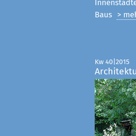
Innenstadte
Baus
> me
Kw 40|2015
Architekt