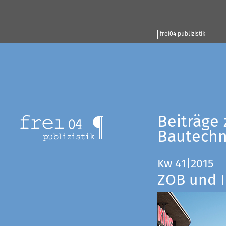
frei04 publizistik
Beiträge 
Bautechn
Kw 41|2015
ZOB und I