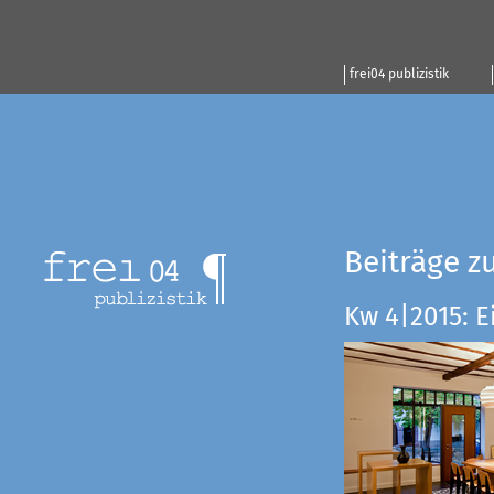
frei04 publizistik
Beiträge z
Kw 4|2015: E