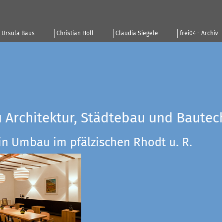
Ursula Baus
Christian Holl
Claudia Siegele
frei04 - Archiv
u Architektur, Städtebau und Bautec
in Umbau im pfälzischen Rhodt u. R.