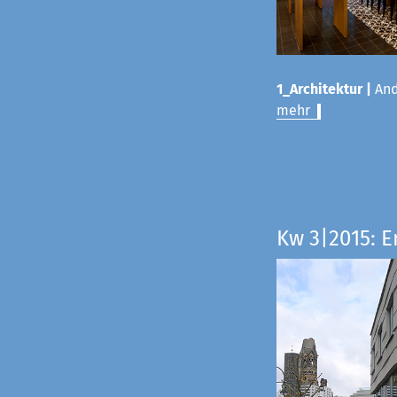
1_Architektur |
And
mehr
Kw 3|2015: E