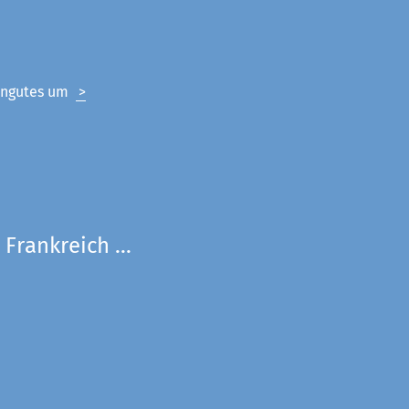
eingutes um
>
Frankreich ...