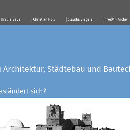
Ursula Baus
Christian Holl
Claudia Siegele
frei04 - Archiv
u Architektur, Städtebau und Bautec
as ändert sich?