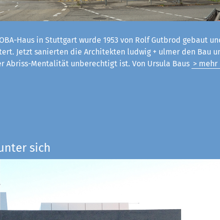
OBA-Haus in Stuttgart wurde 1953 von Rolf Gutbrod gebaut un
tert. Jetzt sanierten die Architekten ludwig + ulmer den Bau 
er Abriss-Mentalität unberechtigt ist. Von Ursula Baus
> mehr
unter sich