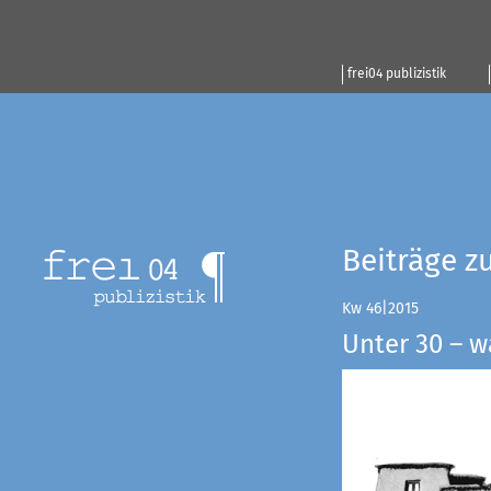
frei04 publizistik
Beiträge z
Kw 46|2015
Unter 30 – w