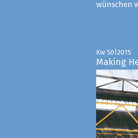
wünschen wi
Kw 50|2015
Making H