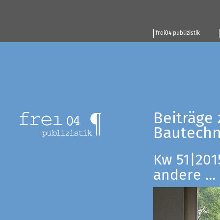
frei04 publizistik
Beiträge 
Bautechn
Kw 51|201
andere ...