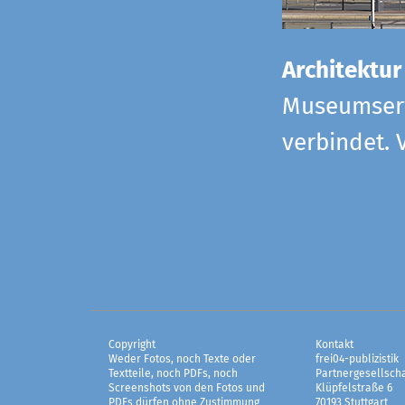
Architektur
Museumserw
verbindet. 
Copyright
Kontakt
Weder Fotos, noch Texte oder
frei04-publizistik
Textteile, noch PDFs, noch
Partnergesellscha
Screenshots von den Fotos und
Klüpfelstraße 6
PDFs dürfen ohne Zustimmung
70193 Stuttgart