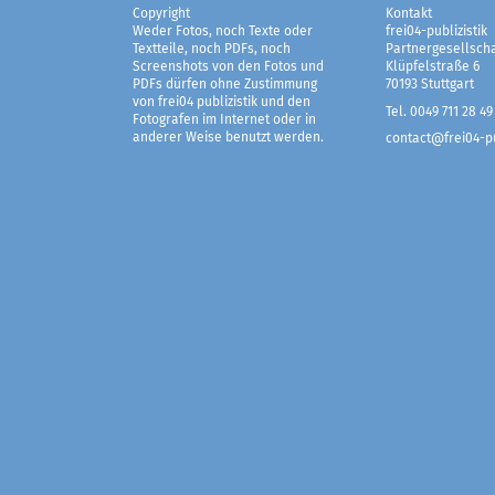
Copyright
Kontakt
Weder Fotos, noch Texte oder
frei04-publizistik
Textteile, noch PDFs, noch
Partnergesellscha
Screenshots von den Fotos und
Klüpfelstraße 6
PDFs dürfen ohne Zustimmung
70193 Stuttgart
von frei04 publizistik und den
Tel. 0049 711 28 49
Fotografen im Internet oder in
anderer Weise benutzt werden.
contact@frei04-pu