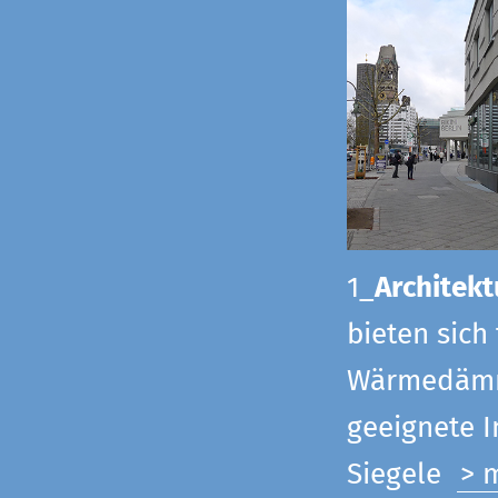
1_
Architekt
bieten sich
Wärmedämmu
geeignete 
Siegel
e
> 