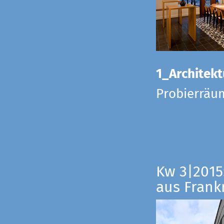
1_Architekt
Probierräu
Kw 3|2015
aus Frankr