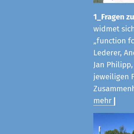
1_Fragen zur
widmet sic
„function f
Lederer, An
Jan Philipp
jeweiligen 
Zusammenha
mehr