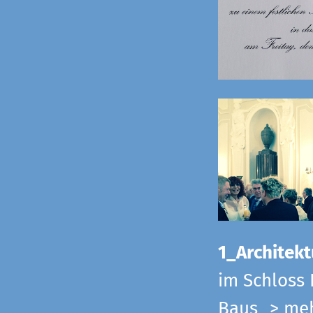
1_Architekt
im Schloss 
Baus
> me