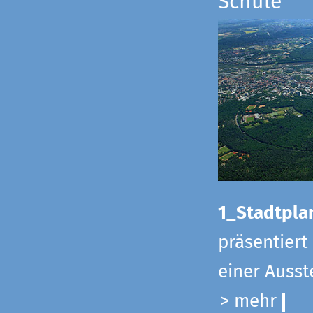
Schule
1_Stadtpla
präsentiert
einer Ausst
> mehr