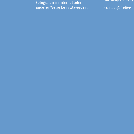
Tel. 0049 711 28 49
Fotografen im Internet oder in
anderer Weise benutzt werden.
contact@frei04-pu