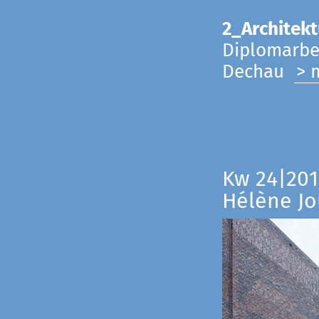
2_Architekt
Diplomarbei
Dechau
> 
Kw 24|201
Hélène Jo