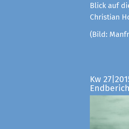
Blick auf di
Christian 
(Bild:
Manfr
Kw 27|201
Endberich