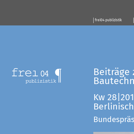
frei04 publizistik
Beiträge 
Bautechn
Kw 28|201
Berlinisc
Bundespräsi