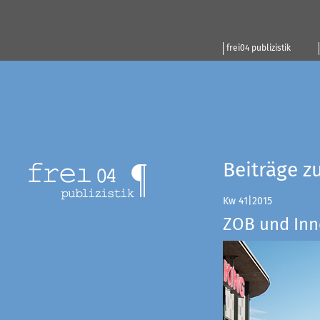
frei04 publizistik
Beiträge z
Kw 41|2015
ZOB und Inn