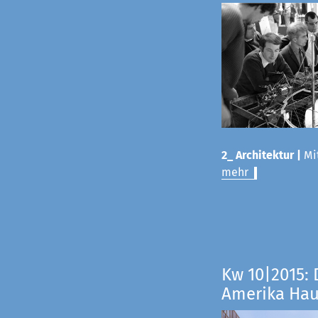
2_ Architektur |
Mit
mehr
Kw 10|2015: 
Amerika Ha