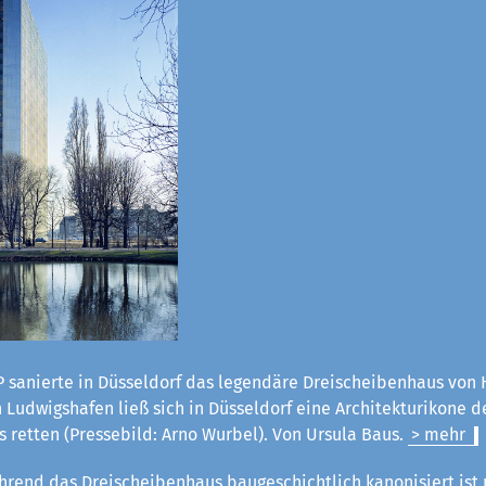
 sanierte in Düsseldorf das legendäre Dreischeibenhaus von H
Ludwigshafen ließ sich in Düsseldorf eine Architekturikone d
 retten (Pressebild: Arno Wurbel). Von Ursula Baus.
> mehr
rend das Dreischeibenhaus baugeschichtlich kanonisiert ist