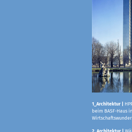
1_Architektur |
HPP
beim BASF-Haus in 
Wirtschaftswunders
2_Architektur |
Wäh