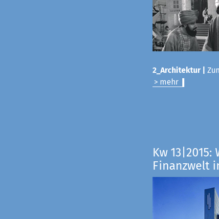
2_Architektur |
Zum
> mehr
Kw 13|2015: 
Finanzwelt i