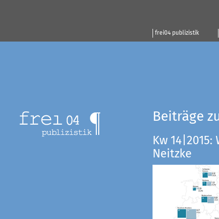
frei04 publizistik
Beiträge z
Kw 14|2015:
Neitzke