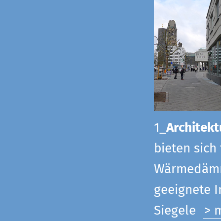
1_
Architekt
bieten sich
Wärmedämmu
geeignete 
Siegel
e
> 