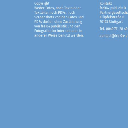
Copyright
Kontakt
Weder Fotos, noch Texte oder
frei04-publizistik
Textteile, noch PDFs, noch
Partnergesellscha
Screenshots von den Fotos und
Klüpfelstraße 6
PDFs dürfen ohne Zustimmung
70193 Stuttgart
von frei04 publizistik und den
Tel. 0049 711 28 49
Fotografen im Internet oder in
anderer Weise benutzt werden.
contact@frei04-pu