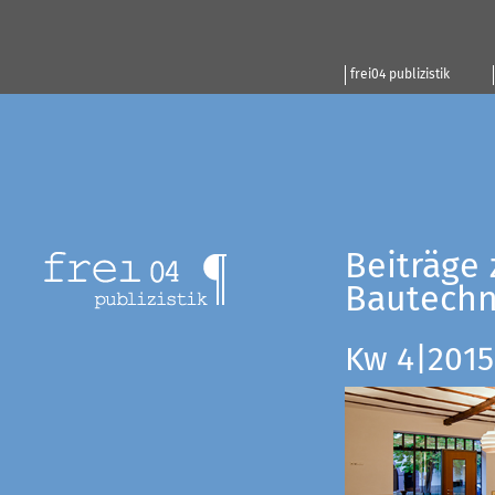
frei04 publizistik
Beiträge 
Bautechn
Kw 4|2015