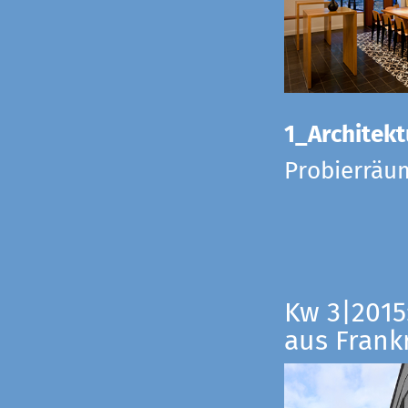
1_Architekt
Probierräu
Kw 3|2015
aus Frankr