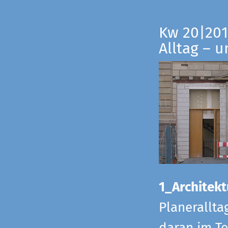
Kw 20|201
Alltag – 
1_Architekt
Planerallta