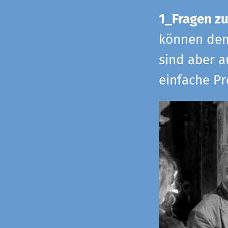
1_Fragen zu
können dem 
sind aber a
einfache Pr