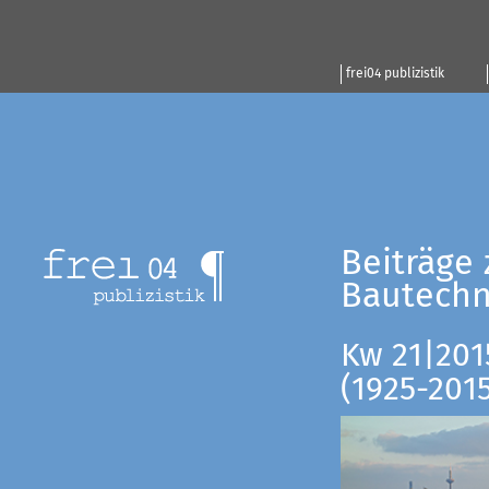
frei04 publizistik
Beiträge 
Bautechn
Kw 21|201
(1925-201