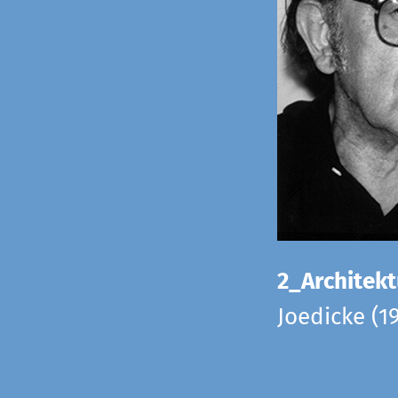
2_Architekt
Joedicke (1