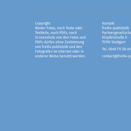
Copyright
Kontakt
Weder Fotos, noch Texte oder
frei04-publizistik
Textteile, noch PDFs, noch
Partnergesellscha
Screenshots von den Fotos und
Klüpfelstraße 6
PDFs dürfen ohne Zustimmung
70193 Stuttgart
von frei04 publizistik und den
Tel. 0049 711 28 49
Fotografen im Internet oder in
anderer Weise benutzt werden.
contact@frei04-pu