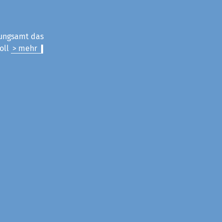
nungsamt das
oll
> mehr