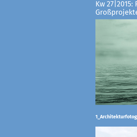
Kw 27|2015: 
Großprojekt
1_Architekturfotog