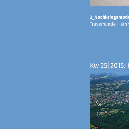
2_Nachkriegsmode
Travemünde – ein 
Kw 25|2015: 