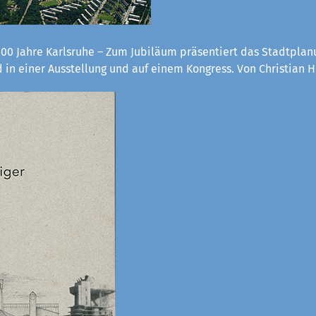
300 Jahre Karlsruhe – Zum Jubiläum präsentiert das Stadtpla
 in einer Ausstellung und auf einem Kongress. Von Christian H