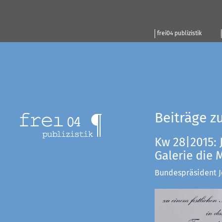
frei04 publizistik
Beiträge z
Kw 28|2015: 
Galerie die
Bundespräsident Jo