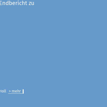
 Endbericht zu
 Holl
> mehr