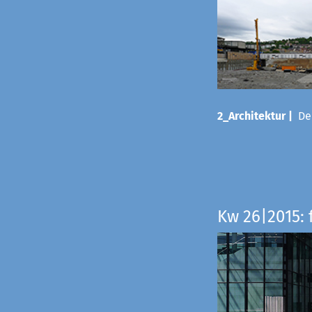
2_Architektur |
Der
Kw 26|2015: