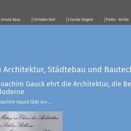
Ursula Baus
Christian Holl
Claudia Siegele
frei04 - Archiv
u Architektur, Städtebau und Bautec
Joachim Gauck ehrt die Architektur, die Be
 Moderne
achim Gauck lädt ein ...