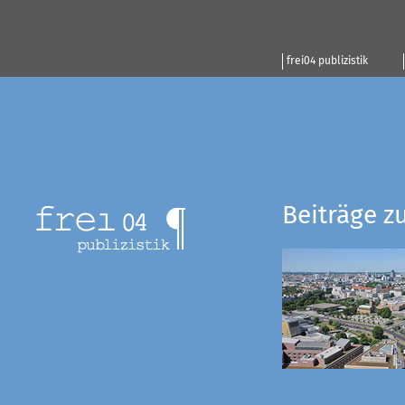
frei04 publizistik
Beiträge z