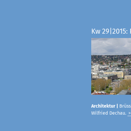
Kw 29|2015:
Architektur |
Brüss
Wilfried Dechau.
>