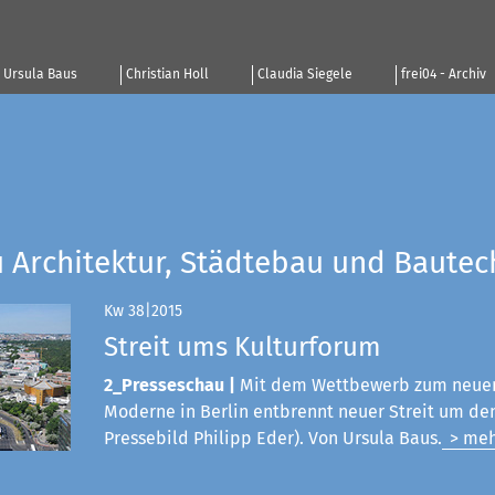
Ursula Baus
Christian Holl
Claudia Siegele
frei04 - Archiv
u Architektur, Städtebau und Bautec
Kw 38|2015
Streit ums Kulturforum
2_Presseschau |
Mit dem Wettbewerb zum neue
Moderne in Berlin entbrennt neuer Streit um den
Pressebild Philipp Eder). Von Ursula Baus.
> meh