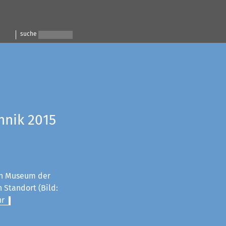
suche
hnik 2015
n Museum der
 Standort (Bild:
r