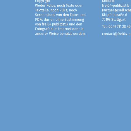
Copyright
Kontakt
Weder Fotos, noch Texte oder
frei04-publizistik
Textteile, noch PDFs, noch
Partnergesellscha
Screenshots von den Fotos und
Klüpfelstraße 6
PDFs dürfen ohne Zustimmung
70193 Stuttgart
von frei04 publizistik und den
Tel. 0049 711 28 49
Fotografen im Internet oder in
anderer Weise benutzt werden.
contact@frei04-pu