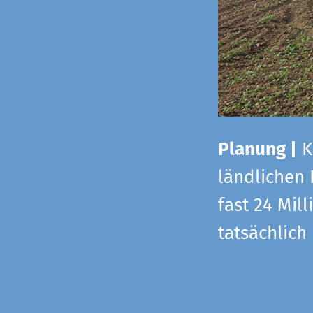
Planung |
K
ländlichen
fast 24 Mi
tatsächlic