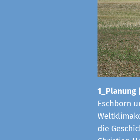
1_Planung 
Eschborn u
Weltklimako
die Geschic