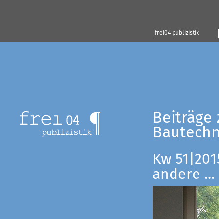
frei04 publizistik
Beiträge 
Bautechn
Kw 51|201
andere ...