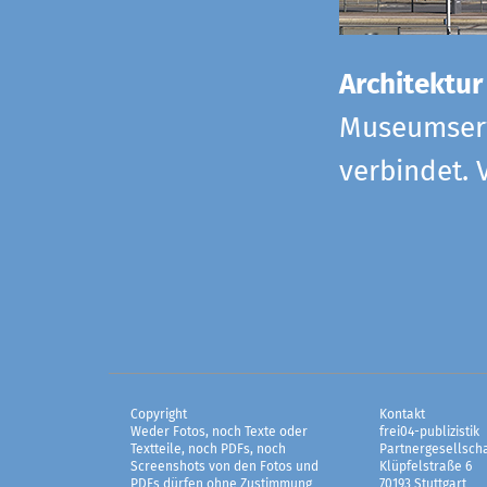
Architektur
Museumserw
verbindet. 
Copyright
Kontakt
Weder Fotos, noch Texte oder
frei04-publizistik
Textteile, noch PDFs, noch
Partnergesellscha
Screenshots von den Fotos und
Klüpfelstraße 6
PDFs dürfen ohne Zustimmung
70193 Stuttgart