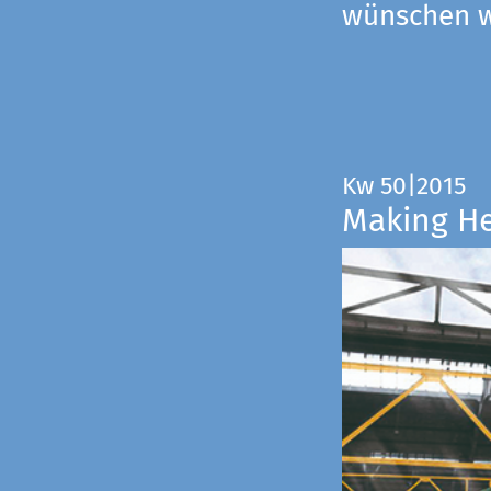
wünschen wi
Kw 50|2015
Making H