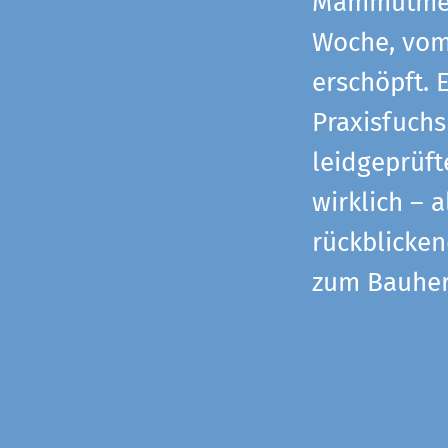
Mammutmess
Woche, vom 
erschöpft. 
Praxisfuchs
leidgeprüf
wirklich – 
rückblicke
zum Bauher