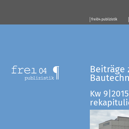
frei04 publizistik
Beiträge 
Bautechn
Kw 9|2015:
rekapituli