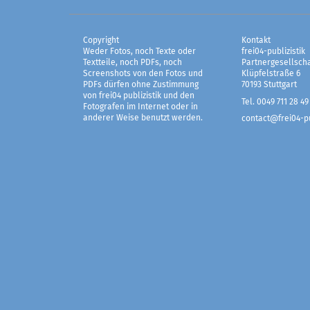
Copyright
Kontakt
Weder Fotos, noch Texte oder
frei04-publizistik
Textteile, noch PDFs, noch
Partnergesellscha
Screenshots von den Fotos und
Klüpfelstraße 6
PDFs dürfen ohne Zustimmung
70193 Stuttgart
von frei04 publizistik und den
Tel. 0049 711 28 49
Fotografen im Internet oder in
anderer Weise benutzt werden.
contact@frei04-pu