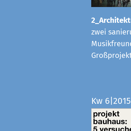
2_Architekt
zwei sanier
Musikfreund
Großprojek
Kw 6|201