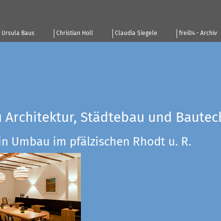
Ursula Baus
Christian Holl
Claudia Siegele
frei04 - Archiv
u Architektur, Städtebau und Bautec
in Umbau im pfälzischen Rhodt u. R.