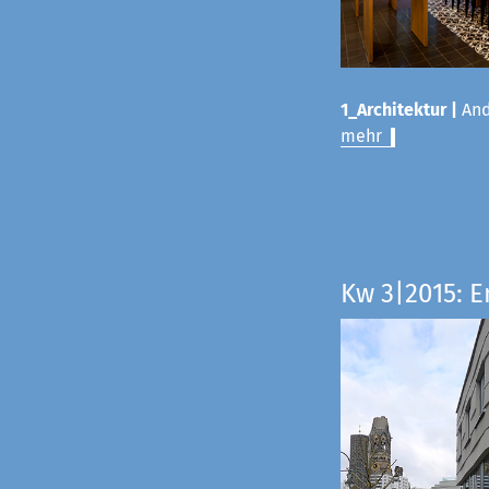
1_Architektur |
And
mehr
Kw 3|2015: E