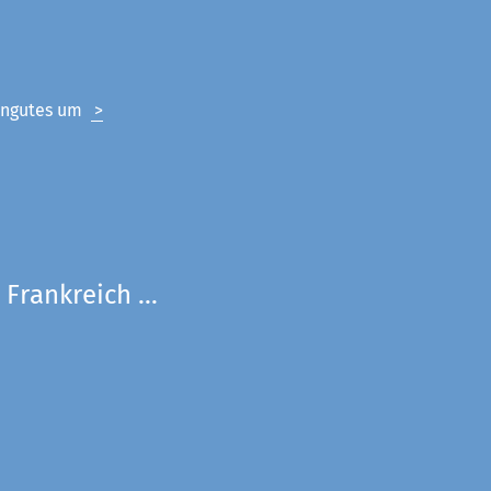
eingutes um
>
Frankreich ...