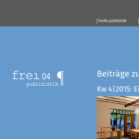
frei04 publizistik
Beiträge z
Kw 4|2015: E