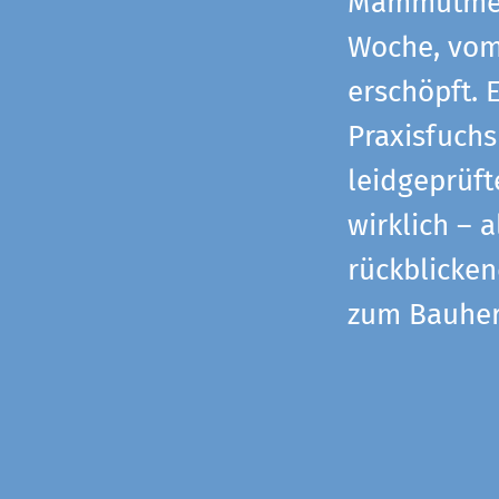
Mammutmess
Woche, vom 
erschöpft. 
Praxisfuchs
leidgeprüf
wirklich – 
rückblicke
zum Bauher