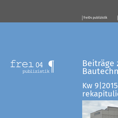
frei04 publizistik
Beiträge 
Bautechn
Kw 9|2015:
rekapituli