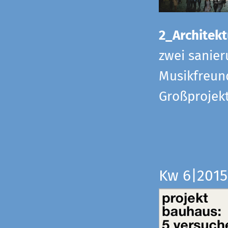
2_Architekt
zwei sanier
Musikfreund
Großprojek
Kw 6|201