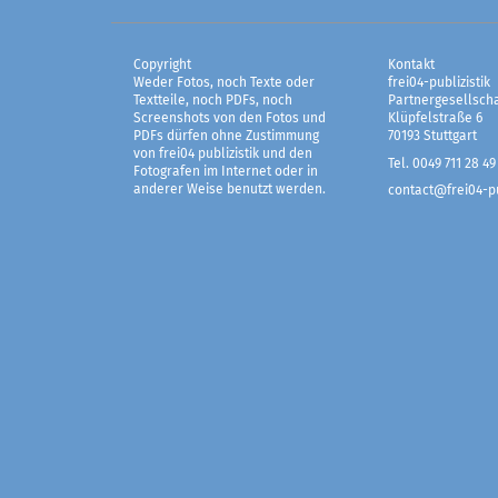
Copyright
Kontakt
Weder Fotos, noch Texte oder
frei04-publizistik
Textteile, noch PDFs, noch
Partnergesellscha
Screenshots von den Fotos und
Klüpfelstraße 6
PDFs dürfen ohne Zustimmung
70193 Stuttgart
von frei04 publizistik und den
Tel. 0049 711 28 49
Fotografen im Internet oder in
anderer Weise benutzt werden.
contact@frei04-pu