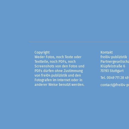
Copyright
Kontakt
Weder Fotos, noch Texte oder
frei04-publizistik
Textteile, noch PDFs, noch
Partnergesellscha
Screenshots von den Fotos und
Klüpfelstraße 6
PDFs dürfen ohne Zustimmung
70193 Stuttgart
von frei04 publizistik und den
Tel. 0049 711 28 49
Fotografen im Internet oder in
anderer Weise benutzt werden.
contact@frei04-pu