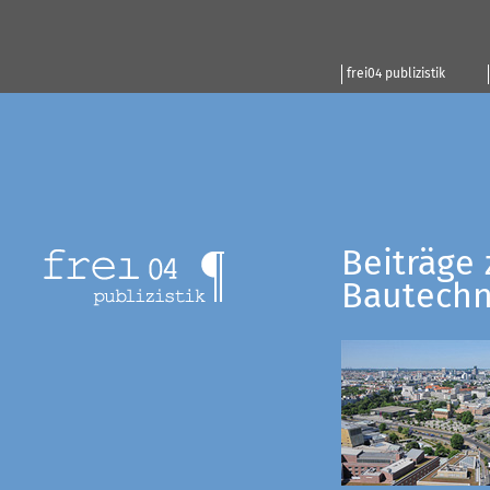
frei04 publizistik
Beiträge 
Bautechn