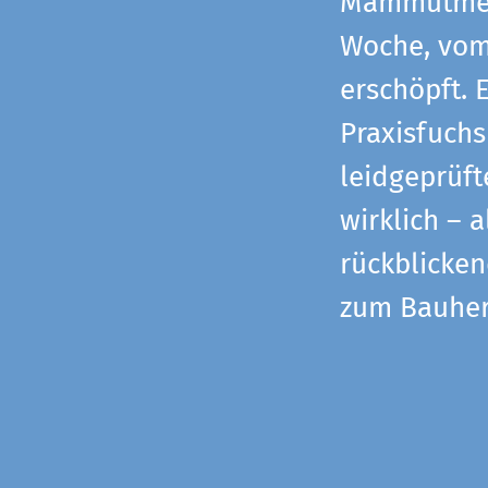
Mammutmess
Woche, vom 
erschöpft. 
Praxisfuchs
leidgeprüf
wirklich – 
rückblicke
zum Bauher