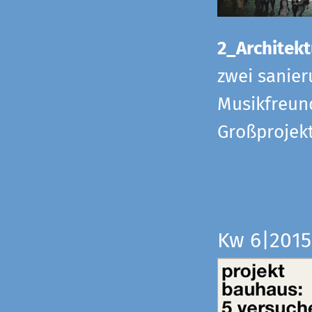
2_Architekt
zwei sanier
Musikfreund
Großprojek
Kw 6|201