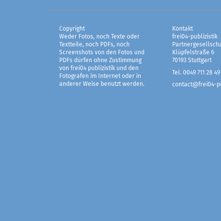
Copyright
Kontakt
Weder Fotos, noch Texte oder
frei04-publizistik
Textteile, noch PDFs, noch
Partnergesellscha
Screenshots von den Fotos und
Klüpfelstraße 6
PDFs dürfen ohne Zustimmung
70193 Stuttgart
von frei04 publizistik und den
Tel. 0049 711 28 49
Fotografen im Internet oder in
anderer Weise benutzt werden.
contact@frei04-pu