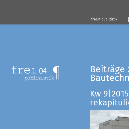
frei04 publizistik
Beiträge 
Bautechn
Kw 9|2015:
rekapituli