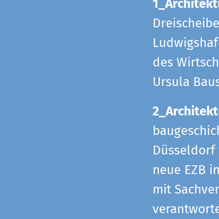
1_Architekt
Dreischeib
Ludwigshafe
des Wirtsch
Ursula Bau
2_Architekt
baugeschich
Düsseldorf 
neue EZB in
mit Sachverh
verantworte