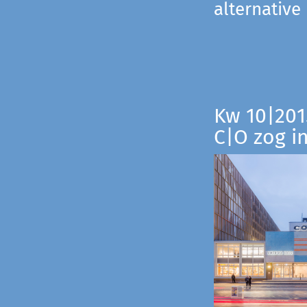
alternative
Kw 10|201
C|O zog i