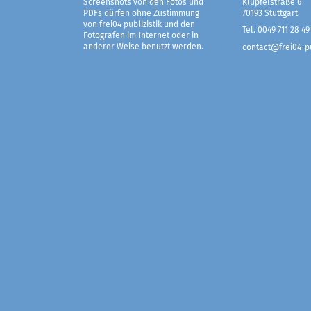
Screenshots von den Fotos und
Klüpfelstraße 6
PDFs dürfen ohne Zustimmung
70193 Stuttgart
von frei04 publizistik und den
Tel. 0049 711 28 49
Fotografen im Internet oder in
anderer Weise benutzt werden.
contact@frei04-pu