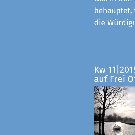
behauptet,
die Würdig
Kw 11|201
auf Frei O