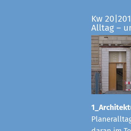
Kw 20|201
Alltag – 
1_Architekt
Planerallta