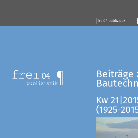
frei04 publizistik
Beiträge 
Bautechn
Kw 21|201
(1925-201