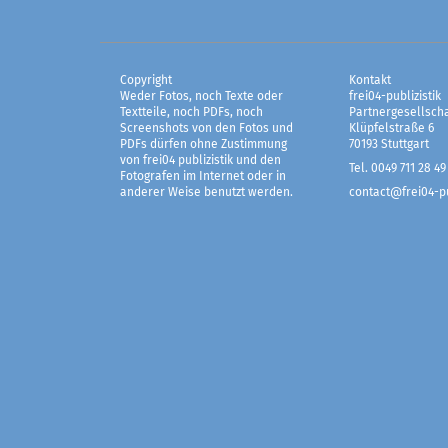
Copyright
Kontakt
Weder Fotos, noch Texte oder
frei04-publizistik
Textteile, noch PDFs, noch
Partnergesellscha
Screenshots von den Fotos und
Klüpfelstraße 6
PDFs dürfen ohne Zustimmung
70193 Stuttgart
von frei04 publizistik und den
Tel. 0049 711 28 49
Fotografen im Internet oder in
anderer Weise benutzt werden.
contact@frei04-pu