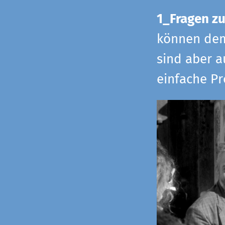
1_Fragen zu
können dem 
sind aber a
einfache Pr