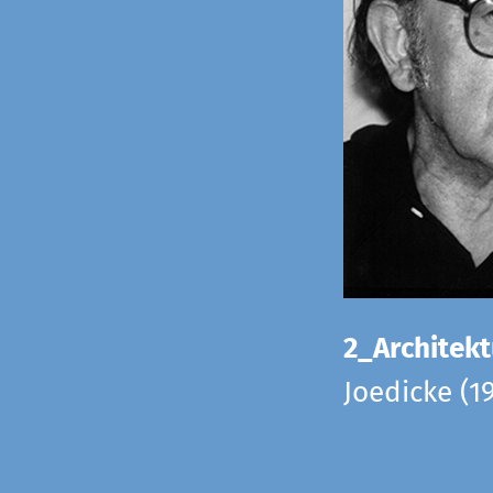
2_Architekt
Joedicke (1