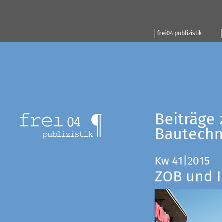
frei04 publizistik
Beiträge 
Bautechn
Kw 41|2015
ZOB und I