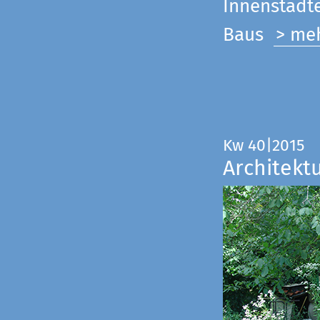
Innenstadte
Baus
> me
Kw 40|2015
Architekt