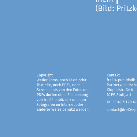
(Bild: Pritz
Copyright
Kontakt
Weder Fotos, noch Texte oder
frei04-publizistik
Textteile, noch PDFs, noch
Partnergesellscha
Screenshots von den Fotos und
Klüpfelstraße 6
PDFs dürfen ohne Zustimmung
70193 Stuttgart
von frei04 publizistik und den
Tel. 0049 711 28 49
Fotografen im Internet oder in
anderer Weise benutzt werden.
contact@frei04-pu