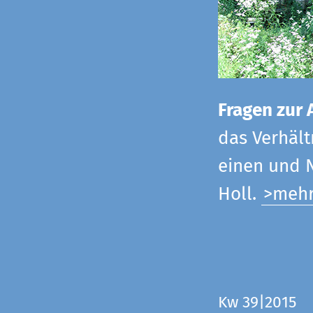
Fragen zur 
das Verhältn
einen und N
Holl.
>meh
Kw 39|2015