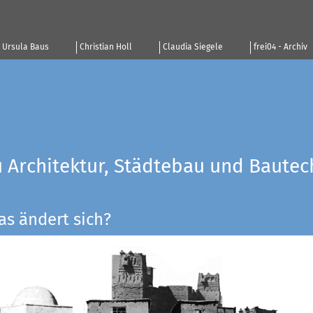
Ursula Baus
Christian Holl
Claudia Siegele
frei04 - Archiv
u Architektur, Städtebau und Bautec
as ändert sich?