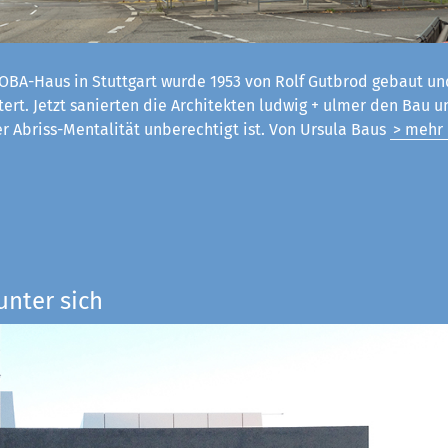
OBA-Haus in Stuttgart wurde 1953 von Rolf Gutbrod gebaut un
tert. Jetzt sanierten die Architekten ludwig + ulmer den Bau 
er Abriss-Mentalität unberechtigt ist. Von Ursula Baus
> mehr
unter sich