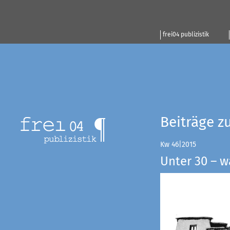
frei04 publizistik
Beiträge z
Kw 46|2015
Unter 30 – w