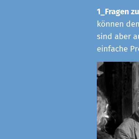
1_Fragen zu
können dem 
sind aber a
einfache Pr