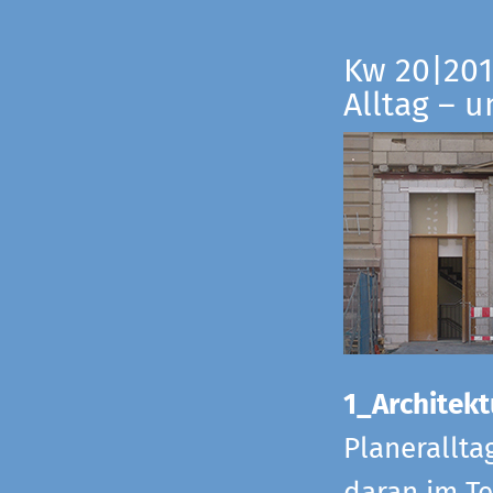
Kw 20|201
Alltag – 
1_Architekt
Planerallta