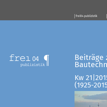
frei04 publizistik
Beiträge 
Bautechn
Kw 21|201
(1925-201