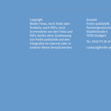
Copyright
Kontakt
Weder Fotos, noch Texte oder
frei04-publizistik
Textteile, noch PDFs, noch
Partnergesellscha
Screenshots von den Fotos und
Klüpfelstraße 6
PDFs dürfen ohne Zustimmung
70193 Stuttgart
von frei04 publizistik und den
Tel. 0049 711 28 49
Fotografen im Internet oder in
anderer Weise benutzt werden.
contact@frei04-pu