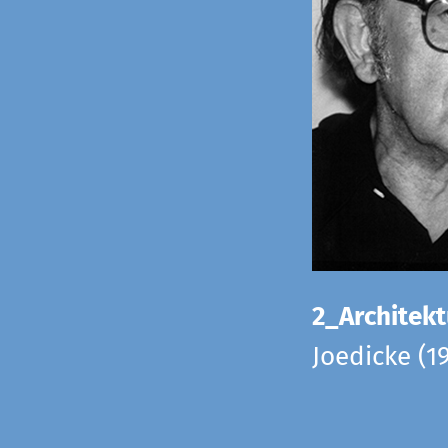
2_Architekt
Joedicke (1