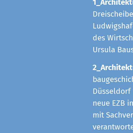
1_Architekt
Dreischeib
Ludwigshafe
des Wirtsch
Ursula Bau
2_Architekt
baugeschich
Düsseldorf 
neue EZB in
mit Sachverh
verantworte