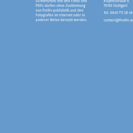
Screenshots von den Fotos und
Klüpfelstraße 6
PDFs dürfen ohne Zustimmung
70193 Stuttgart
von frei04 publizistik und den
Tel. 0049 711 28 49
Fotografen im Internet oder in
anderer Weise benutzt werden.
contact@frei04-pu