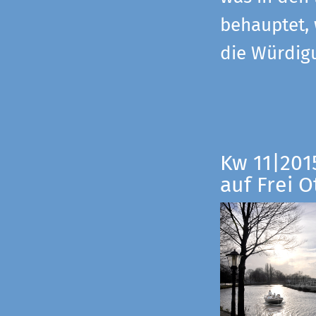
behauptet,
die Würdig
Kw 11|201
auf Frei O