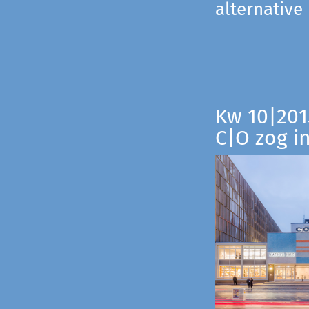
alternative
Kw 10|201
C|O zog i