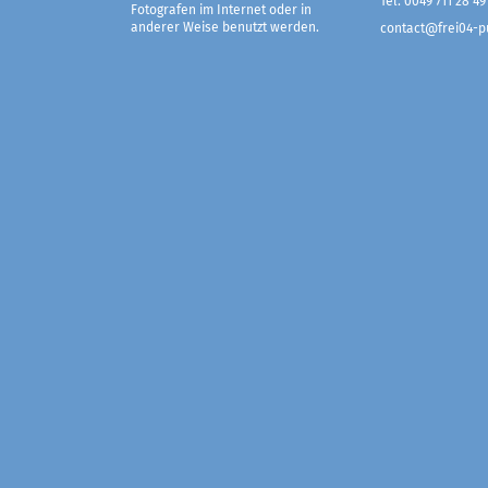
Tel. 0049 711 28 49
Fotografen im Internet oder in
anderer Weise benutzt werden.
contact@frei04-pu