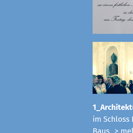
1_Architekt
im Schloss 
Baus
> me