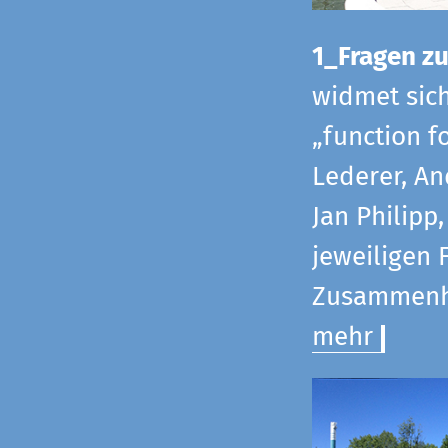
1_Fragen zur
widmet sic
„function f
Lederer, An
Jan Philipp
jeweiligen 
Zusammenha
mehr