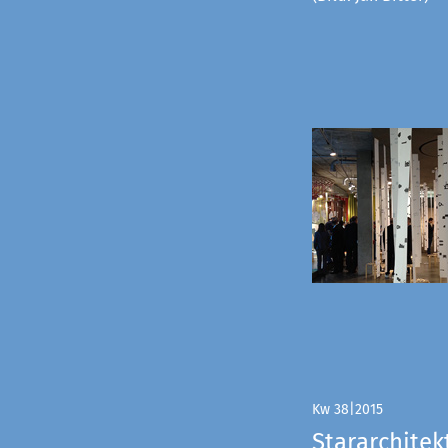
Kw 38|2015
Stararchitek