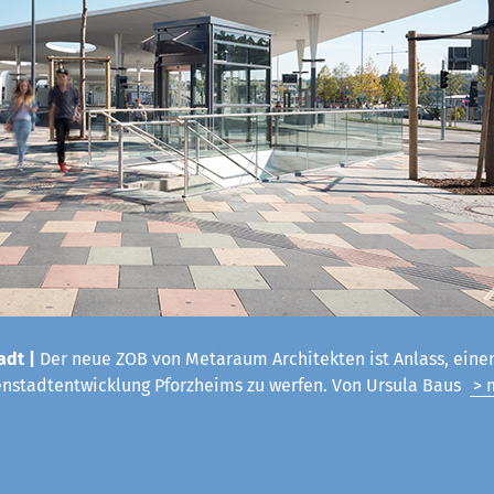
adt |
Der neue ZOB von Metaraum Architekten ist Anlass, einen
enstadtentwicklung Pforzheims zu werfen. Von Ursula Baus
> 