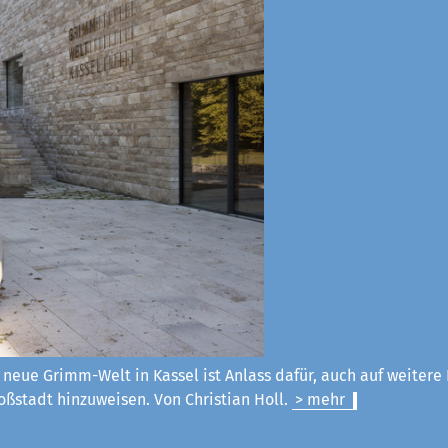
 neue Grimm-Welt in Kassel ist Anlass dafür, auch auf weitere
ßstadt hinzuweisen. Von Christian Holl.
> mehr