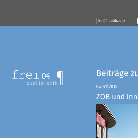
frei04 publizistik
Beiträge z
Kw 41|2015
ZOB und Inn