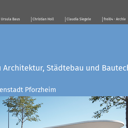
Ursula Baus
Christian Holl
Claudia Siegele
frei04 - Archiv
u Architektur, Städtebau und Bautec
enstadt Pforzheim