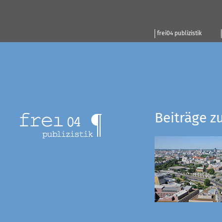
frei04 publizistik
Beiträge z