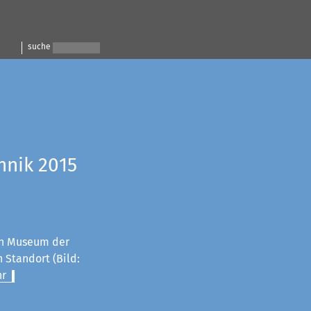
suche
hnik 2015
n Museum der
 Standort (Bild:
r