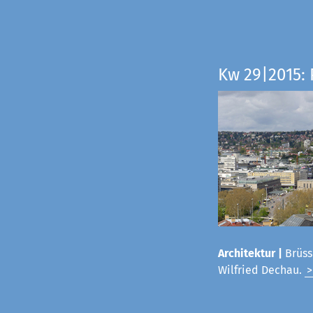
Kw 29|2015:
Architektur |
Brüss
Wilfried Dechau.
>