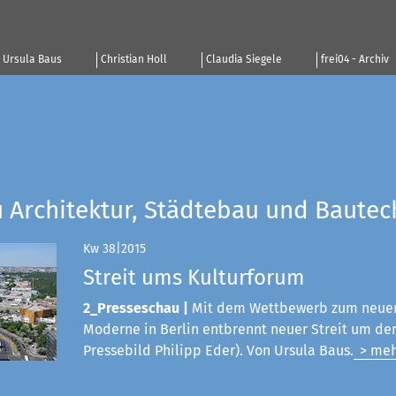
Ursula Baus
Christian Holl
Claudia Siegele
frei04 - Archiv
u Architektur, Städtebau und Bautec
Kw 38|2015
Streit ums Kulturforum
2_Presseschau |
Mit dem Wettbewerb zum neue
Moderne in Berlin entbrennt neuer Streit um den
Pressebild Philipp Eder). Von Ursula Baus.
> meh