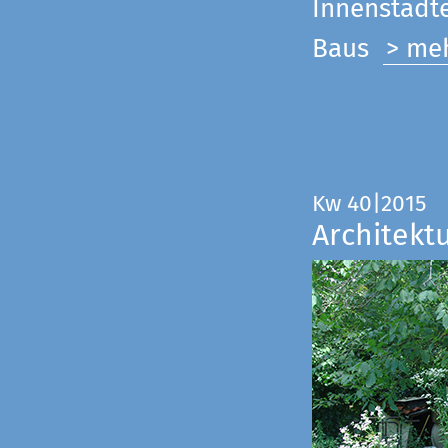
Innenstadte
Baus
> me
Kw 40|2015
Architekt