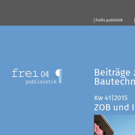
frei04 publizistik
Beiträge 
Bautechn
Kw 41|2015
ZOB und I