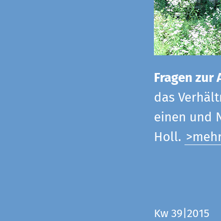
Fragen zur 
das Verhältn
einen und N
Holl.
>meh
Kw 39|2015