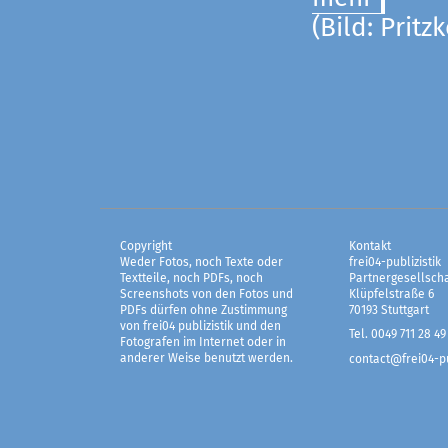
(Bild: Pritz
Copyright
Kontakt
Weder Fotos, noch Texte oder
frei04-publizistik
Textteile, noch PDFs, noch
Partnergesellscha
Screenshots von den Fotos und
Klüpfelstraße 6
PDFs dürfen ohne Zustimmung
70193 Stuttgart
von frei04 publizistik und den
Tel. 0049 711 28 49
Fotografen im Internet oder in
anderer Weise benutzt werden.
contact@frei04-pu