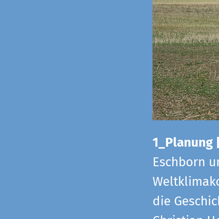
1_Planung 
Eschborn u
Weltklimako
die Geschic