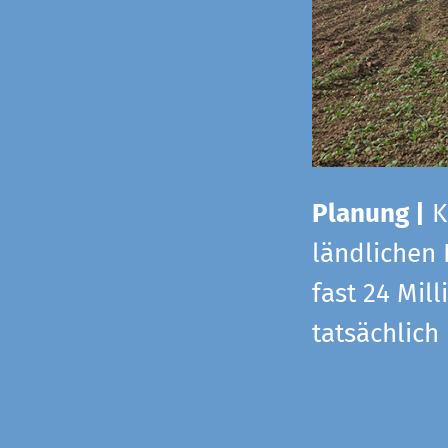
Planung |
K
ländlichen
fast 24 Mi
tatsächlic