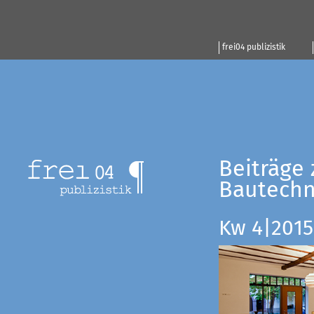
frei04 publizistik
Beiträge 
Bautechn
Kw 4|2015