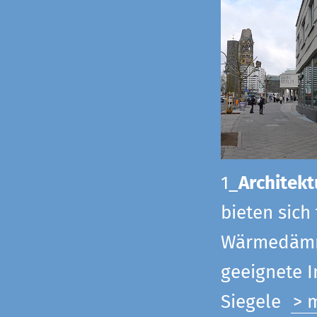
1_
Architekt
bieten sich
Wärmedämmu
geeignete 
Siegel
e
> 