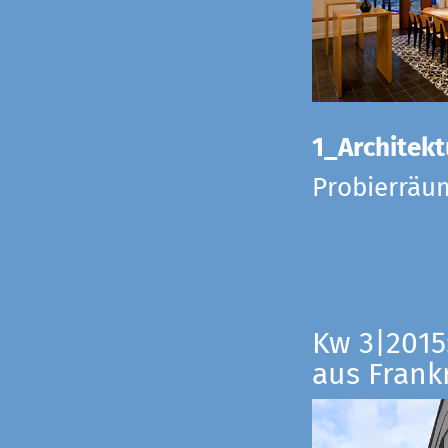
1_Architekt
Probierräu
Kw 3|2015
aus Frankr