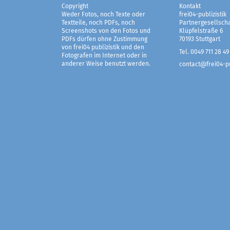
Copyright
Kontakt
Weder Fotos, noch Texte oder
frei04-publizistik
Textteile, noch PDFs, noch
Partnergesellscha
Screenshots von den Fotos und
Klüpfelstraße 6
PDFs dürfen ohne Zustimmung
70193 Stuttgart
von frei04 publizistik und den
Tel. 0049 711 28 49
Fotografen im Internet oder in
anderer Weise benutzt werden.
contact@frei04-pu