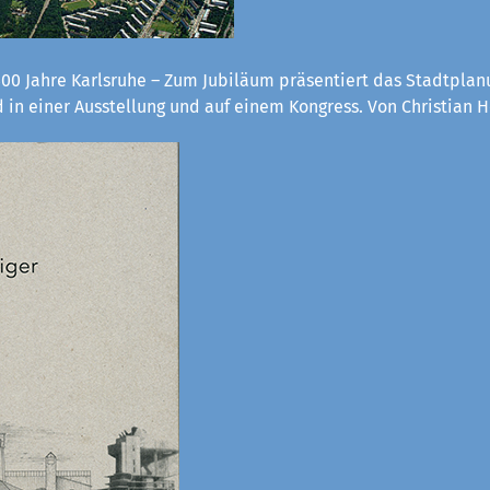
300 Jahre Karlsruhe – Zum Jubiläum präsentiert das Stadtpla
 in einer Ausstellung und auf einem Kongress. Von Christian H