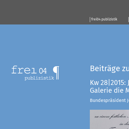
frei04 publizistik
Beiträge z
Kw 28|2015: 
Galerie die
Bundespräsident Jo