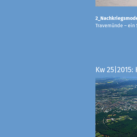
2_Nachkriegsmode
Travemünde – ein 
Kw 25|2015: 