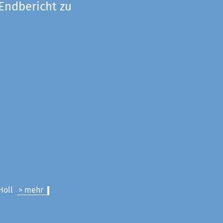
 Endbericht zu
 Holl
> mehr