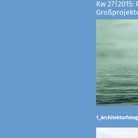
Kw 27|2015: 
Großprojekt
1_Architekturfotog