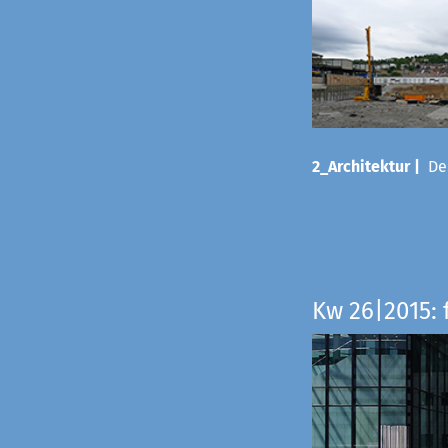
2_Architektur |
Der
Kw 26|2015: