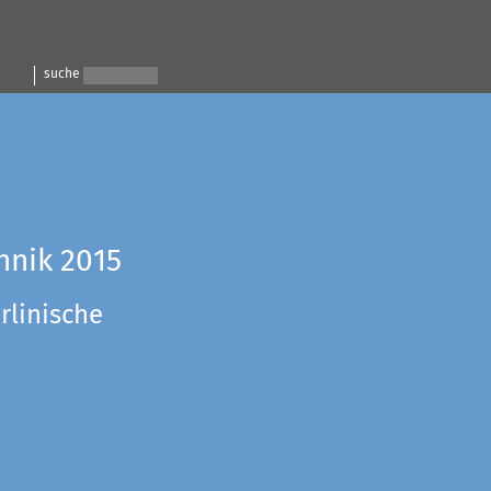
suche
hnik 2015
rlinische