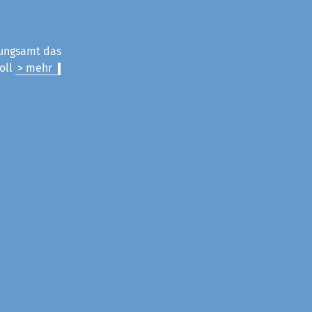
nungsamt das
oll
> mehr