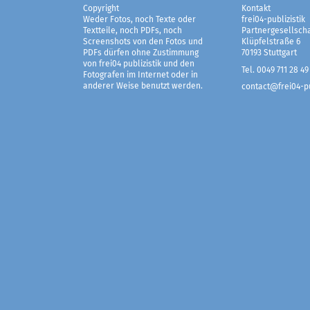
Copyright
Kontakt
Weder Fotos, noch Texte oder
frei04-publizistik
Textteile, noch PDFs, noch
Partnergesellscha
Screenshots von den Fotos und
Klüpfelstraße 6
PDFs dürfen ohne Zustimmung
70193 Stuttgart
von frei04 publizistik und den
Tel. 0049 711 28 49
Fotografen im Internet oder in
anderer Weise benutzt werden.
contact@frei04-pu