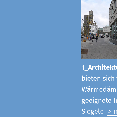
1_
Architekt
bieten sich
Wärmedämmu
geeignete 
Siegel
e
> 