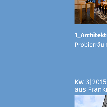
1_Architekt
Probierräu
Kw 3|2015
aus Frankr