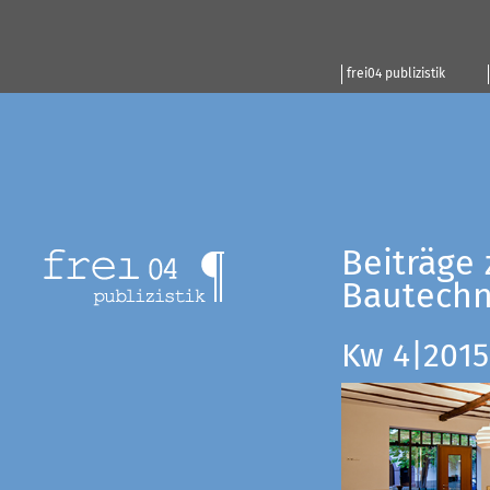
frei04 publizistik
Beiträge 
Bautechn
Kw 4|2015